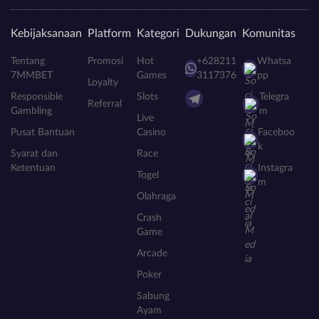
Kebijaksanaan
Platform
Kategori
Dukungan
Komunitas
Tentang
Promosi
Hot
+628211
Whatsa
7MMBET
Games
3117376
pp
Loyalty
Responsible
Slots
Telegra
Referral
Gambling
m
Live
Pusat Bantuan
Casino
Faceboo
k
Syarat dan
Race
Ketentuan
Instagra
Togel
m
Olahraga
Crash
Game
Arcade
Poker
Sabung
Ayam