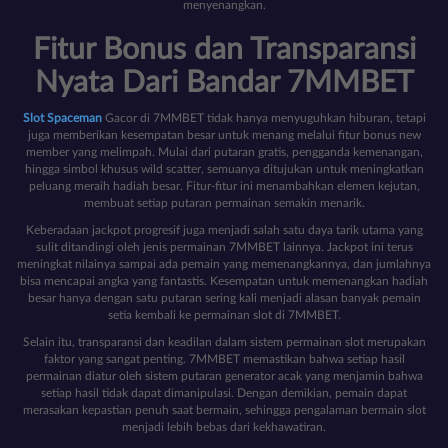
menyenangkan.
Fitur Bonus dan Transparansi
Nyata Dari Bandar 7MMBET
Slot Spaceman
Gacor di 7MMBET tidak hanya menyuguhkan hiburan, tetapi
juga memberikan kesempatan besar untuk menang melalui fitur bonus new
member yang melimpah. Mulai dari putaran gratis, pengganda kemenangan,
hingga simbol khusus wild scatter, semuanya ditujukan untuk meningkatkan
peluang meraih hadiah besar. Fitur-fitur ini menambahkan elemen kejutan,
membuat setiap putaran permainan semakin menarik.
Keberadaan jackpot progresif juga menjadi salah satu daya tarik utama yang
sulit ditandingi oleh jenis permainan 7MMBET lainnya. Jackpot ini terus
meningkat nilainya sampai ada pemain yang memenangkannya, dan jumlahnya
bisa mencapai angka yang fantastis. Kesempatan untuk memenangkan hadiah
besar hanya dengan satu putaran sering kali menjadi alasan banyak pemain
setia kembali ke permainan slot di 7MMBET.
Selain itu, transparansi dan keadilan dalam sistem permainan slot merupakan
faktor yang sangat penting. 7MMBET memastikan bahwa setiap hasil
permainan diatur oleh sistem putaran generator acak yang menjamin bahwa
setiap hasil tidak dapat dimanipulasi. Dengan demikian, pemain dapat
merasakan kepastian penuh saat bermain, sehingga pengalaman bermain slot
menjadi lebih bebas dari kekhawatiran.