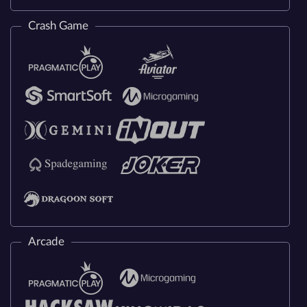
Crash Game
Arcade