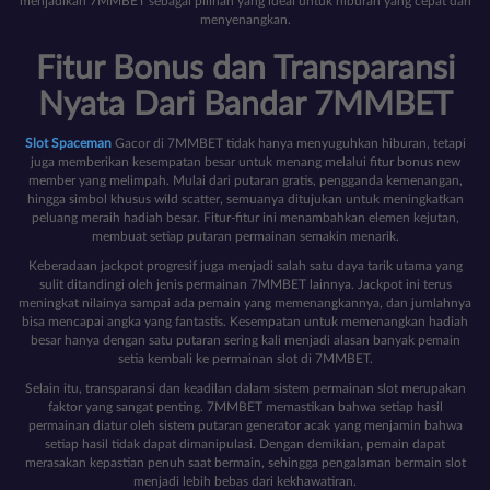
menjadikan 7MMBET sebagai pilihan yang ideal untuk hiburan yang cepat dan
menyenangkan.
Fitur Bonus dan Transparansi
Nyata Dari Bandar 7MMBET
Slot Spaceman
Gacor di 7MMBET tidak hanya menyuguhkan hiburan, tetapi
juga memberikan kesempatan besar untuk menang melalui fitur bonus new
member yang melimpah. Mulai dari putaran gratis, pengganda kemenangan,
hingga simbol khusus wild scatter, semuanya ditujukan untuk meningkatkan
peluang meraih hadiah besar. Fitur-fitur ini menambahkan elemen kejutan,
membuat setiap putaran permainan semakin menarik.
Keberadaan jackpot progresif juga menjadi salah satu daya tarik utama yang
sulit ditandingi oleh jenis permainan 7MMBET lainnya. Jackpot ini terus
meningkat nilainya sampai ada pemain yang memenangkannya, dan jumlahnya
bisa mencapai angka yang fantastis. Kesempatan untuk memenangkan hadiah
besar hanya dengan satu putaran sering kali menjadi alasan banyak pemain
setia kembali ke permainan slot di 7MMBET.
Selain itu, transparansi dan keadilan dalam sistem permainan slot merupakan
faktor yang sangat penting. 7MMBET memastikan bahwa setiap hasil
permainan diatur oleh sistem putaran generator acak yang menjamin bahwa
setiap hasil tidak dapat dimanipulasi. Dengan demikian, pemain dapat
merasakan kepastian penuh saat bermain, sehingga pengalaman bermain slot
menjadi lebih bebas dari kekhawatiran.